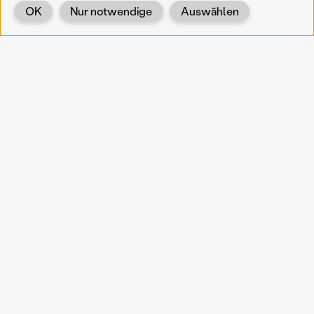
OK
Nur notwendige
Auswählen
Zurück
KOERNOE
koernoe@noel.gv.at
Service & Institution
Landhausplatz 1
A-3109 St. Pölten
Info
Kontakt
UID: ATU 37165802
Newsletter
Barrierefreiheit
Datenschutz
Impressum
Projekte
Vermittlung