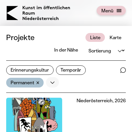
KOERNOE
Menü
Menü öffnen
Projekte
Liste
Karte
Sortierung
In der Nähe
492 von 676 Projekten
Erinnerungskultur
Temporär
Ergebnisse filtern
Such
Mehr
Filter zurücksetzen
Permanent
Niederösterreich, 2026