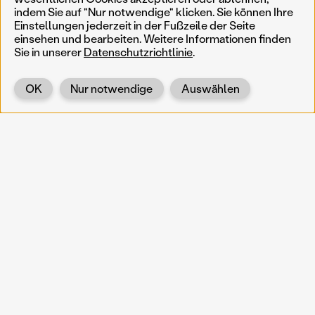
indem Sie auf "Nur notwendige" klicken. Sie können Ihre
Einstellungen jederzeit in der Fußzeile der Seite
einsehen und bearbeiten. Weitere Informationen finden
Sie in unserer
Datenschutzrichtlinie
.
OK
Nur notwendige
Auswählen
Zurück
KOERNOE
koernoe@noel.gv.at
Service & Institution
Landhausplatz 1
A-3109 St. Pölten
Info
Kontakt
UID: ATU 37165802
Newsletter
Barrierefreiheit