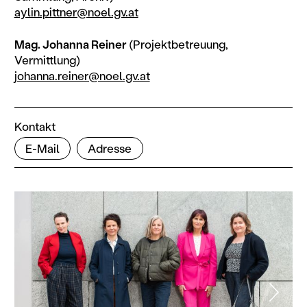
aylin.pittner@​noel.gv.at
Mag. Johanna Reiner
(Projektbetreuung,
Vermittlung)
johanna.reiner@​noel.gv.at
Kontakt
E-Mail
Adresse