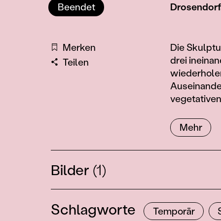
Beendet
Drosendorf
Information
Merken
Die Skulptu
drei ineina
Teilen
wiederholen
Auseinande
vegetativen
Mehr
Bilder
(1)
Schlagworte
Temporär