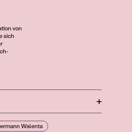
ation von
e sich
r
sch-
Öffnen
ermann Walenta