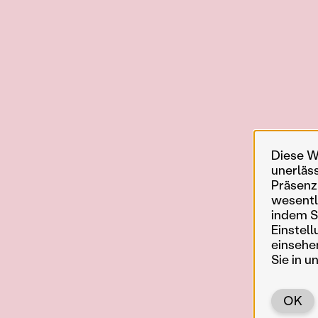
Diese W
unerläs
Präsenz
wesentl
indem Si
Einstell
einsehe
Sie in u
OK