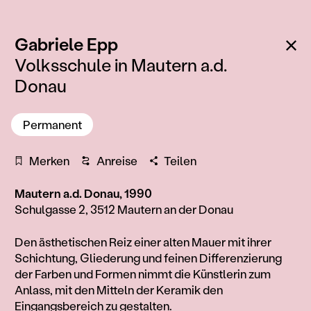
:
Zu
Gabriele Epp
Volksschule in Mautern a.d.
Donau
Permanent
Merken
Anreise
Teilen
Mautern a.d. Donau, 1990
Schulgasse 2, 3512 Mautern an der Donau
Information
Den ästhetischen Reiz einer alten Mauer mit ihrer
Schichtung, Gliederung und feinen Differenzierung
der Farben und Formen nimmt die Künstlerin zum
Anlass, mit den Mitteln der Keramik den
Eingangsbereich zu gestalten.