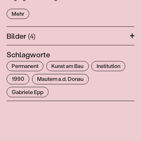
Mehr
Bilder
(4)
Öffn
Schlagworte
Permanent
Kunst am Bau
Institution
1990
Mautern a.d. Donau
Gabriele Epp