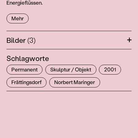
Energieflüssen.
Mehr
Bilder
(3)
Öffn
Schlagworte
Permanent
Skulptur / Objekt
2001
Frättingsdorf
Norbert Maringer