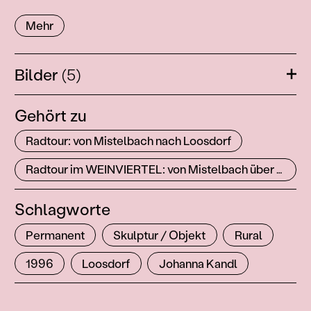
Mehr
Bilder
(5)
Öffn
Gehört zu
Radtour: von Mistelbach nach Loosdorf
Radtour im WEINVIERTEL: von Mistelbach über Lanzendorf nach Paasdorf und Loosdorf
Schlagworte
Permanent
Skulptur / Objekt
Rural
1996
Loosdorf
Johanna Kandl