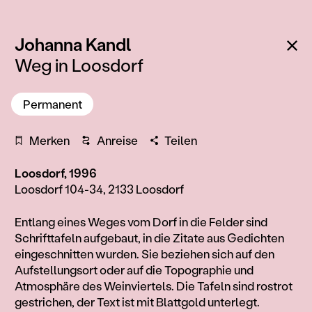
:
Zu
Johanna Kandl
Weg in Loosdorf
Permanent
Merken
Anreise
Teilen
Loosdorf, 1996
Loosdorf 104-34, 2133 Loosdorf
Information
Entlang eines Weges vom Dorf in die Felder sind
Schrifttafeln aufgebaut, in die Zitate aus Gedichten
eingeschnitten wurden. Sie beziehen sich auf den
Aufstellungsort oder auf die Topographie und
Atmosphäre des Weinviertels. Die Tafeln sind rostrot
gestrichen, der Text ist mit Blattgold unterlegt.