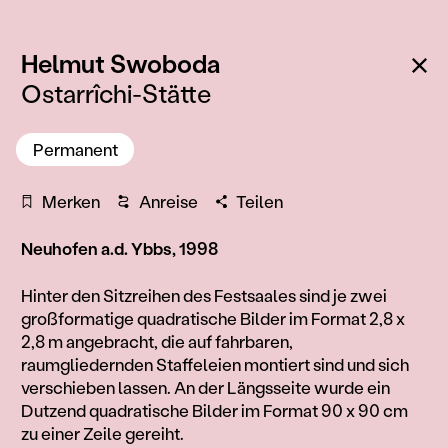
:
Zu
Helmut Swoboda
Ostarrîchi-Stätte
Permanent
Merken
Anreise
Teilen
Neuhofen a.d. Ybbs, 1998
Information
Hinter den Sitzreihen des Festsaales sind je zwei
großformatige quadratische Bilder im Format 2,8 x
2,8 m angebracht, die auf fahrbaren,
raumgliedernden Staffeleien montiert sind und sich
verschieben lassen. An der Längsseite wurde ein
Dutzend quadratische Bilder im Format 90 x 90 cm
zu einer Zeile gereiht.