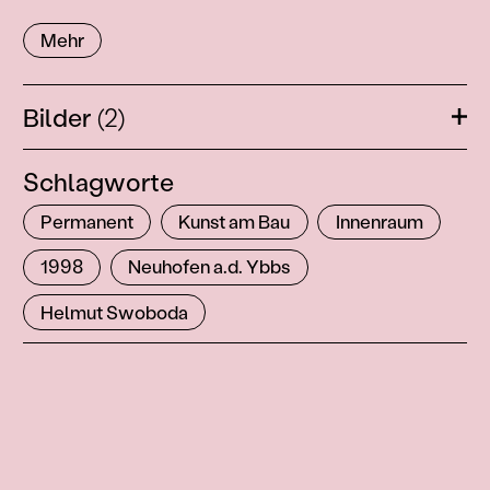
Mehr
Bilder
(2)
Öffn
Schlagworte
Permanent
Kunst am Bau
Innenraum
1998
Neuhofen a.d. Ybbs
Helmut Swoboda