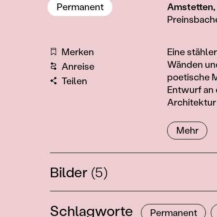
Permanent
Amstetten,
Preinsbache
Information
Merken
Eine stähle
Wänden und
Anreise
poetische M
Teilen
Entwurf an 
Architektur
Mehr
Bilder
(5)
Schlagworte
Permanent