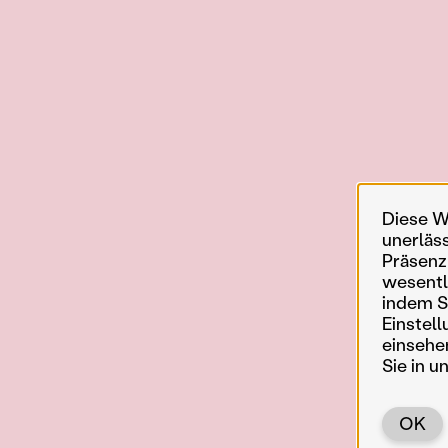
Diese W
unerläs
Präsenz
wesentl
indem Si
Einstell
einsehe
Sie in u
OK