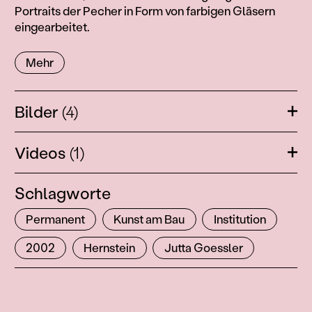
Portraits der Pecher in Form von farbigen Gläsern
eingearbeitet.
Mehr
Bilder
(4)
Öffn
Videos
(1)
Öffn
Schlagworte
Permanent
Kunst am Bau
Institution
2002
Hernstein
Jutta Goessler