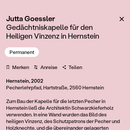
:
Zu
Jutta Goessler
Gedächtniskapelle für den
Heiligen Vinzenz in Hernstein
Permanent
Merken
Anreise
Teilen
Hernstein, 2002
Pecherlehrpfad, Hartstraße, 2560 Hernstein
Information
Zum Bau der Kapelle für die letzten Pecher in
Hernstein ließ die Architektin Schwarzkieferholz
verwenden. In eine Wand wurden das Bild des
heiligen Vinzenz, des Schutzpatrons der Pecher und
Holzknechte, und die übereinander gelagerten