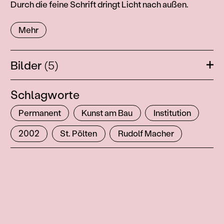
Durch die feine Schrift dringt Licht nach außen.
14
6
Mehr
Bilder
(5)
Öffn
Schlagworte
Permanent
Kunst am Bau
Institution
2002
St. Pölten
Rudolf Macher