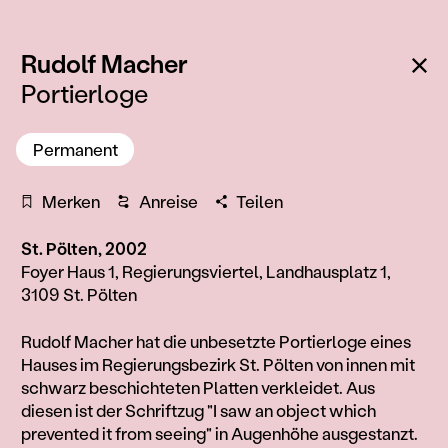
:
Zu
Rudolf Macher
Portierloge
Permanent
Merken
Anreise
Teilen
St. Pölten, 2002
Foyer Haus 1, Regierungsviertel, Landhausplatz 1,
3109 St. Pölten
Information
Rudolf Macher hat die unbesetzte Portierloge eines
Hauses im Regierungsbezirk St. Pölten von innen mit
schwarz beschichteten Platten verkleidet. Aus
diesen ist der Schriftzug "I saw an object which
prevented it from seeing" in Augenhöhe ausgestanzt.