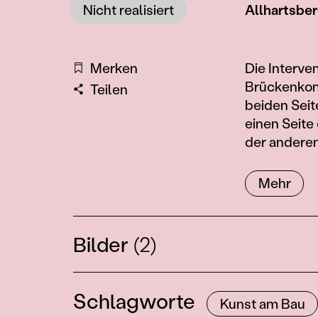
Nicht realisiert
Allhartsbe
Information
Merken
Die Interv
Brückenkons
Teilen
beiden Seit
einen Seite
der anderen
Mehr
Bilder
(2)
Schlagworte
Kunst am Bau