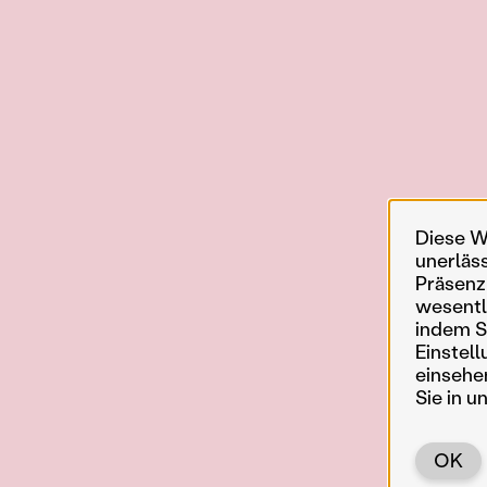
Diese W
unerläs
Präsenz
wesentl
indem Si
Einstell
einsehe
Sie in u
OK