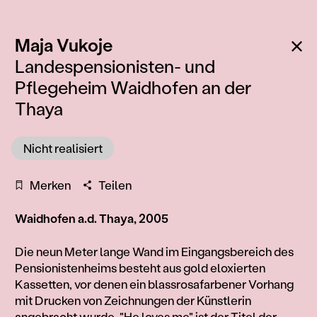
:
Zu
Maja Vukoje
Landespensionisten- und
Pflegeheim Waidhofen an der
Thaya
Nicht realisiert
Merken
Teilen
Waidhofen a.d. Thaya, 2005
Information
Die neun Meter lange Wand im Eingangsbereich des
Pensionistenheims besteht aus gold eloxierten
Kassetten, vor denen ein blassrosafarbener Vorhang
mit Drucken von Zeichnungen der Künstlerin
angebracht wurde. "He loves me" ist der Titel der