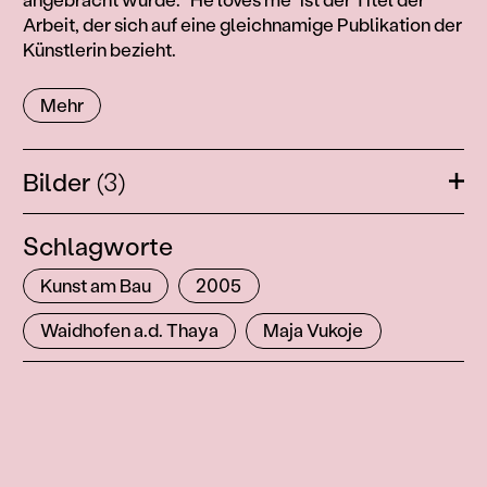
Arbeit, der sich auf eine gleichnamige Publikation der
Künstlerin bezieht.
Mehr
Bilder
(3)
Öffn
Schlagworte
Kunst am Bau
2005
Waidhofen a.d. Thaya
Maja Vukoje