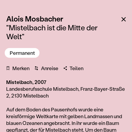
:
Zu
Alois Mosbacher
"Mistelbach ist die Mitte der
Welt"
Permanent
Merken
Anreise
Teilen
Mistelbach, 2007
Landesberufsschule Mistelbach, Franz-Bayer-Straße
2, 2130 Mistelbach
Information
Auf dem Boden des Pausenhofs wurde eine
kreisförmige Weltkarte mit gelben Landmassen und
blauen Ozeanen angebracht. In ihr wurde ein Baum
gepflanzt, der für Mistelbach steht. Um den Baum