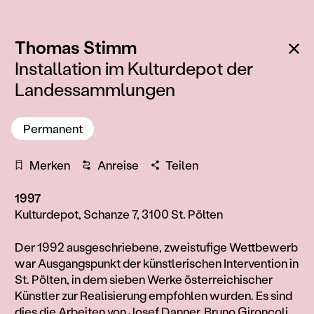
:
Zu
Thomas Stimm
Installation im Kulturdepot der
Landessammlungen
Permanent
Merken
Anreise
Teilen
1997
Kulturdepot, Schanze 7, 3100 St. Pölten
Information
Der 1992 ausgeschriebene, zweistufige Wettbewerb
war Ausgangspunkt der künstlerischen Intervention in
St. Pölten, in dem sieben Werke österreichischer
Künstler zur Realisierung empfohlen wurden. Es sind
dies die Arbeiten von Josef Danner, Bruno Gironcoli,