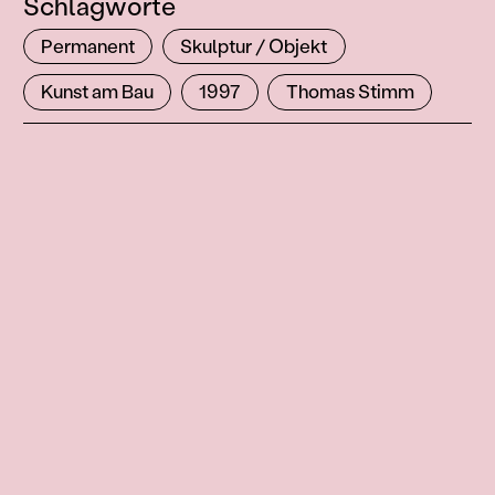
Schlagworte
Permanent
Skulptur / Objekt
Kunst am Bau
1997
Thomas Stimm