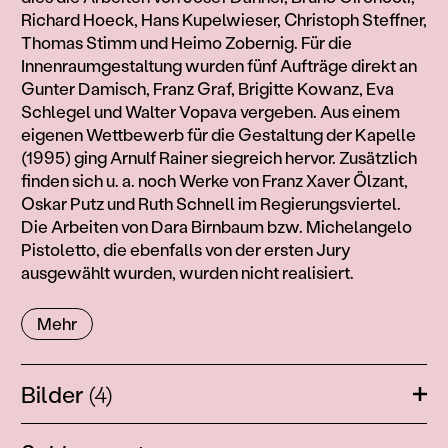
Richard Hoeck, Hans Kupelwieser, Christoph Steffner,
Thomas Stimm und Heimo Zobernig. Für die
Innenraumgestaltung wurden fünf Aufträge direkt an
Gunter Damisch, Franz Graf, Brigitte Kowanz, Eva
Schlegel und Walter Vopava vergeben. Aus einem
eigenen Wettbewerb für die Gestaltung der Kapelle
(1995) ging Arnulf Rainer siegreich hervor. Zusätzlich
finden sich u. a. noch Werke von Franz Xaver Ölzant,
Oskar Putz und Ruth Schnell im Regierungsviertel.
Die Arbeiten von Dara Birnbaum bzw. Michelangelo
Pistoletto, die ebenfalls von der ersten Jury
ausgewählt wurden, wurden nicht realisiert.
Mehr
Bilder
(4)
Öffn