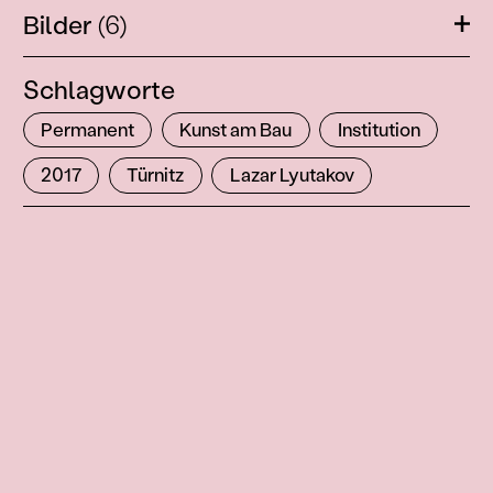
Bilder
(6)
Öffn
Schlagworte
Permanent
Kunst am Bau
Institution
2017
Türnitz
Lazar Lyutakov