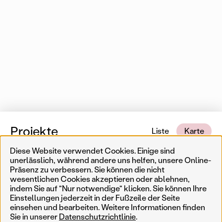
Projekte
Liste
Karte
Diese Website verwendet Cookies. Einige sind
27 von 553 Karteneinträgen
In der Nähe
unerlässlich, während andere uns helfen, unsere Online-
Präsenz zu verbessern. Sie können die nicht
wesentlichen Cookies akzeptieren oder ablehnen,
Erinnerungskultur
Temporär
Ergebnisse filtern
Such
indem Sie auf "Nur notwendige" klicken. Sie können Ihre
Einstellungen jederzeit in der Fußzeile der Seite
Weniger
Filter zurücksetzen
Permanent
einsehen und bearbeiten. Weitere Informationen finden
Sie in unserer
Datenschutzrichtlinie
.
AkteurIn
Jahr
Genre