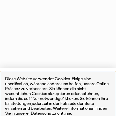
Projekte
Liste
Karte
Diese Website verwendet Cookies. Einige sind
unerlässlich, während andere uns helfen, unsere Online-
Präsenz zu verbessern. Sie können die nicht
1 von 553 Karteneinträgen
In der Nähe
wesentlichen Cookies akzeptieren oder ablehnen,
indem Sie auf "Nur notwendige" klicken. Sie können Ihre
Einstellungen jederzeit in der Fußzeile der Seite
Erinnerungskultur
Temporär
Ergebnisse filtern
Such
einsehen und bearbeiten. Weitere Informationen finden
Sie in unserer
Datenschutzrichtlinie
.
Weniger