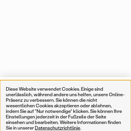
Projekte
Liste
Karte
Diese Website verwendet Cookies. Einige sind
unerlässlich, während andere uns helfen, unsere Online-
Präsenz zu verbessern. Sie können die nicht
1 von 553 Karteneinträgen
In der Nähe
wesentlichen Cookies akzeptieren oder ablehnen,
indem Sie auf "Nur notwendige" klicken. Sie können Ihre
Einstellungen jederzeit in der Fußzeile der Seite
Erinnerungskultur
Temporär
Ergebnisse filtern
Such
einsehen und bearbeiten. Weitere Informationen finden
Sie in unserer
Datenschutzrichtlinie
.
Weniger