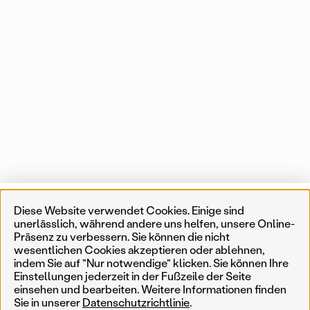
Projekte
Liste
Karte
Diese Website verwendet Cookies. Einige sind
unerlässlich, während andere uns helfen, unsere Online-
Präsenz zu verbessern. Sie können die nicht
1 von 553 Karteneinträgen
In der Nähe
wesentlichen Cookies akzeptieren oder ablehnen,
indem Sie auf "Nur notwendige" klicken. Sie können Ihre
Einstellungen jederzeit in der Fußzeile der Seite
Erinnerungskultur
Temporär
Ergebnisse filtern
Such
einsehen und bearbeiten. Weitere Informationen finden
Sie in unserer
Datenschutzrichtlinie
.
Weniger