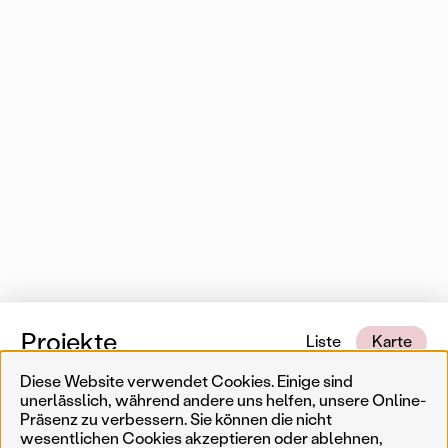
Projekte
Liste
Karte
Diese Website verwendet Cookies. Einige sind
0 von 553 Karteneinträgen
In der Nähe
unerlässlich, während andere uns helfen, unsere Online-
Präsenz zu verbessern. Sie können die nicht
wesentlichen Cookies akzeptieren oder ablehnen,
Erinnerungskultur
Temporär