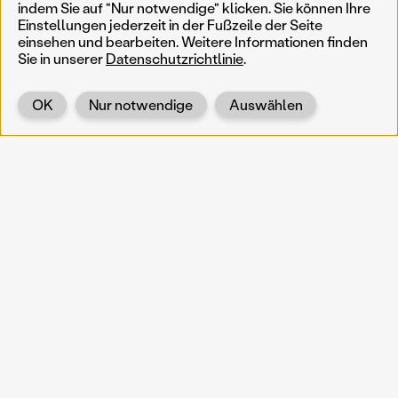
Ergebnisse filtern
Such
indem Sie auf "Nur notwendige" klicken. Sie können Ihre
Einstellungen jederzeit in der Fußzeile der Seite
Weniger
Filter zurücksetzen
Permanent
einsehen und bearbeiten. Weitere Informationen finden
Sie in unserer
Datenschutzrichtlinie
.
AkteurIn
Jahr
Genre
Werner Kaligofsky
Jahr
Genre
Ort
OK
Nur notwendige
Auswählen
Ort
Zurück
KOERNOE
koernoe@noel.gv.at
Service & Institution
Landhausplatz 1
A-3109 St. Pölten
Info
Kontakt
UID: ATU 37165802
Newsletter