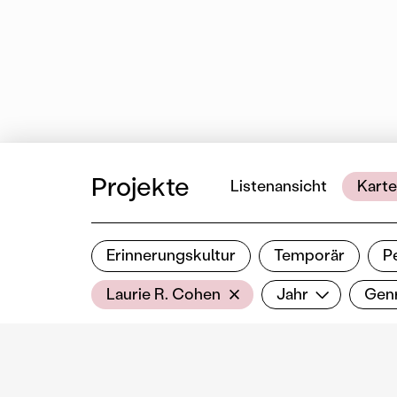
Projekte
Listenansicht
Karte
Erinnerungskultur
Temporär
P
Ergebnisse filtern
AkteurIn
Jahr
Genre
Filter zurücksetzen
Laurie R. Cohen
Jahr
Gen