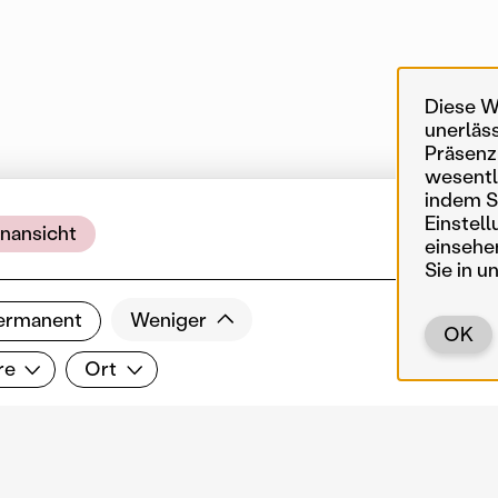
Diese W
unerläs
Präsenz
wesentl
indem Si
Einstell
nansicht
1 
einsehe
Sie in u
ermanent
Weniger
OK
Ort
re
Ort
Zurück