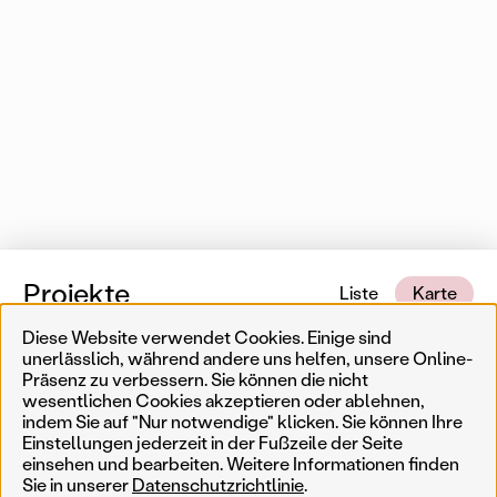
Projekte
Liste
Karte
Diese Website verwendet Cookies. Einige sind
1 von 553 Karteneinträgen
In der Nähe
unerlässlich, während andere uns helfen, unsere Online-
Präsenz zu verbessern. Sie können die nicht
wesentlichen Cookies akzeptieren oder ablehnen,
Erinnerungskultur
Temporär
Ergebnisse filtern
Such
indem Sie auf "Nur notwendige" klicken. Sie können Ihre
Einstellungen jederzeit in der Fußzeile der Seite
Weniger
Filter zurücksetzen
Permanent
einsehen und bearbeiten. Weitere Informationen finden
Sie in unserer
Datenschutzrichtlinie
.
AkteurIn
Jahr
Genre