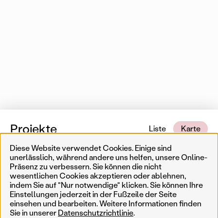
Projekte
Liste
Karte
Diese Website verwendet Cookies. Einige sind
1 von 553 Karteneinträgen
In der Nähe
unerlässlich, während andere uns helfen, unsere Online-
Präsenz zu verbessern. Sie können die nicht
wesentlichen Cookies akzeptieren oder ablehnen,
Erinnerungskultur
Temporär
Ergebnisse filtern
Such
indem Sie auf "Nur notwendige" klicken. Sie können Ihre
Einstellungen jederzeit in der Fußzeile der Seite
Weniger
Filter zurücksetzen
Permanent
einsehen und bearbeiten. Weitere Informationen finden
Sie in unserer
Datenschutzrichtlinie
.
AkteurIn
Jahr
Genre