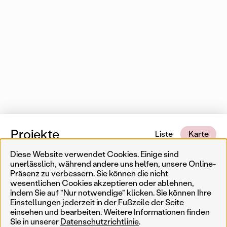
Projekte
Liste
Karte
Diese Website verwendet Cookies. Einige sind
1 von 553 Karteneinträgen
In der Nähe
unerlässlich, während andere uns helfen, unsere Online-
Präsenz zu verbessern. Sie können die nicht
wesentlichen Cookies akzeptieren oder ablehnen,
Erinnerungskultur
Temporär
Ergebnisse filtern
Such
indem Sie auf "Nur notwendige" klicken. Sie können Ihre
Einstellungen jederzeit in der Fußzeile der Seite
Weniger
Filter zurücksetzen
Permanent
einsehen und bearbeiten. Weitere Informationen finden
Sie in unserer
Datenschutzrichtlinie
.
AkteurIn
Jahr
Genre