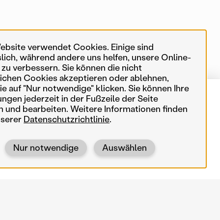
ebsite verwendet Cookies. Einige sind
slich, während andere uns helfen, unsere Online-
 zu verbessern. Sie können die nicht
ichen Cookies akzeptieren oder ablehnen,
e auf "Nur notwendige" klicken. Sie können Ihre
ungen jederzeit in der Fußzeile der Seite
von 553 Karteneinträgen
In meiner Nähe
n und bearbeiten. Weitere Informationen finden
nserer
Datenschutzrichtlinie
.
Suchbegriffe
Nur notwendige
Auswählen
Neulengbach, 2001