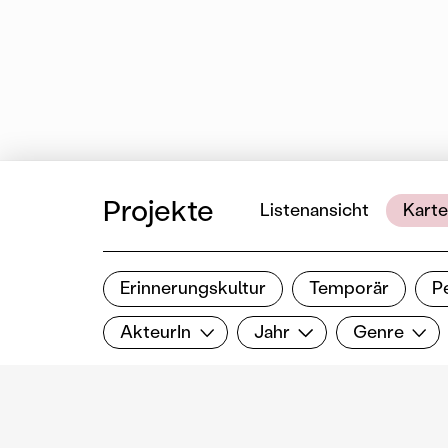
Projekte
Listenansicht
Karte
Erinnerungskultur
Temporär
P
Ergebnisse filtern
AkteurIn
Jahr
Genre
Filter zurücksetzen
AkteurIn
Jahr
Genre
Marktzentr
Gestaltung des P
Hiesmayr-Kratoc