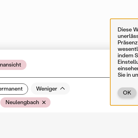
Diese W
unerläs
Präsenz
wesentl
indem Si
Einstell
nansicht
1 
einsehe
Sie in u
ermanent
Weniger
OK
Ort
Neulengbach
um Neulengbach
latzes
hwil-Waldbauer Architekten