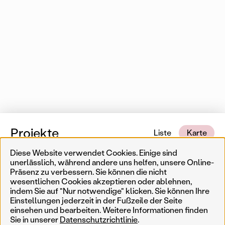
Projekte
Liste
Karte
Diese Website verwendet Cookies. Einige sind
14 von 553 Karteneinträgen
In der Nähe
unerlässlich, während andere uns helfen, unsere Online-
Präsenz zu verbessern. Sie können die nicht
wesentlichen Cookies akzeptieren oder ablehnen,
Erinnerungskultur
Temporär
Ergebnisse filtern
Such
indem Sie auf "Nur notwendige" klicken. Sie können Ihre
Einstellungen jederzeit in der Fußzeile der Seite
Weniger
Filter zurücksetzen
Permanent
einsehen und bearbeiten. Weitere Informationen finden
Sie in unserer
Datenschutzrichtlinie
.
AkteurIn
Jahr
Genre