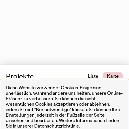
Projekte
Liste
Karte
Diese Website verwendet Cookies. Einige sind
1 von 553 Karteneinträgen
In der Nähe
unerlässlich, während andere uns helfen, unsere Online-
Präsenz zu verbessern. Sie können die nicht
wesentlichen Cookies akzeptieren oder ablehnen,
Erinnerungskultur
Temporär
Ergebnisse filtern
Such
indem Sie auf "Nur notwendige" klicken. Sie können Ihre
Einstellungen jederzeit in der Fußzeile der Seite
Weniger
Filter zurücksetzen
Permanent
einsehen und bearbeiten. Weitere Informationen finden
Sie in unserer
Datenschutzrichtlinie
.
AkteurIn
Jahr
Genre