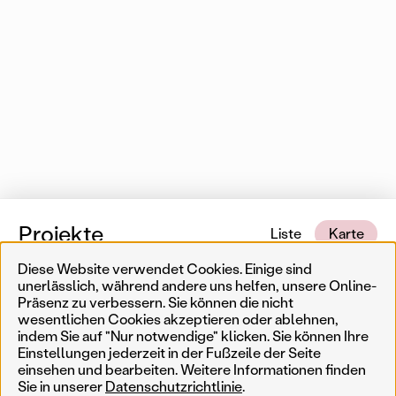
Projekte
Liste
Karte
Diese Website verwendet Cookies. Einige sind
1 von 553 Karteneinträgen
In der Nähe
unerlässlich, während andere uns helfen, unsere Online-
Präsenz zu verbessern. Sie können die nicht
wesentlichen Cookies akzeptieren oder ablehnen,
Erinnerungskultur
Temporär
Ergebnisse filtern
Such
indem Sie auf "Nur notwendige" klicken. Sie können Ihre
Einstellungen jederzeit in der Fußzeile der Seite
Weniger
Filter zurücksetzen
Permanent
einsehen und bearbeiten. Weitere Informationen finden
Sie in unserer
Datenschutzrichtlinie
.
AkteurIn
Jahr
Genre