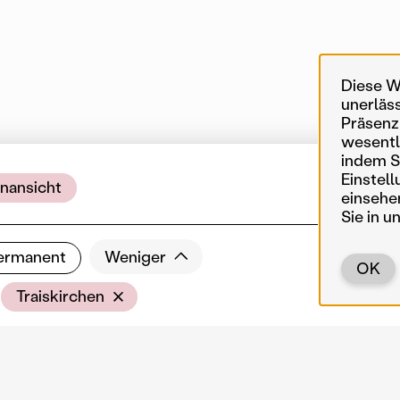
Diese W
unerläs
Präsenz
wesentl
indem Si
Einstell
nansicht
2 
einsehe
Sie in u
ermanent
Weniger
OK
Ort
Traiskirchen
Stadtraum von Traiskirchen