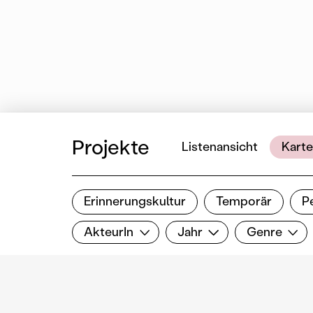
Projekte
Listenansicht
Karte
Erinnerungskultur
Temporär
P
Ergebnisse filtern
AkteurIn
Jahr
Genre
Filter zurücksetzen
AkteurIn
Jahr
Genre
Skulptur im 
Michael Blank