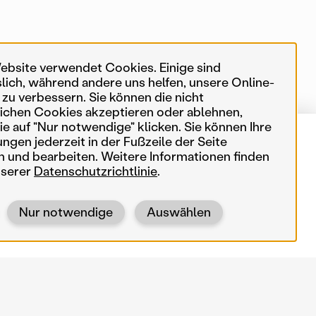
ebsite verwendet Cookies. Einige sind
slich, während andere uns helfen, unsere Online-
 zu verbessern. Sie können die nicht
ichen Cookies akzeptieren oder ablehnen,
e auf "Nur notwendige" klicken. Sie können Ihre
ungen jederzeit in der Fußzeile der Seite
von 553 Karteneinträgen
In meiner Nähe
n und bearbeiten. Weitere Informationen finden
nserer
Datenschutzrichtlinie
.
Suchbegriffe
Nur notwendige
Auswählen
Traiskirchen, 1996