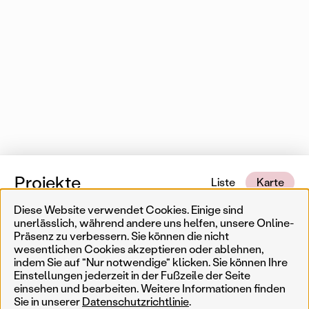
Projekte
Liste
Karte
Diese Website verwendet Cookies. Einige sind
1 von 553 Karteneinträgen
In der Nähe
unerlässlich, während andere uns helfen, unsere Online-
Präsenz zu verbessern. Sie können die nicht
wesentlichen Cookies akzeptieren oder ablehnen,
Erinnerungskultur
Temporär
Ergebnisse filtern
Such
indem Sie auf "Nur notwendige" klicken. Sie können Ihre
Einstellungen jederzeit in der Fußzeile der Seite
Weniger
Filter zurücksetzen
Permanent
einsehen und bearbeiten. Weitere Informationen finden
Sie in unserer
Datenschutzrichtlinie
.
AkteurIn
Jahr
Genre