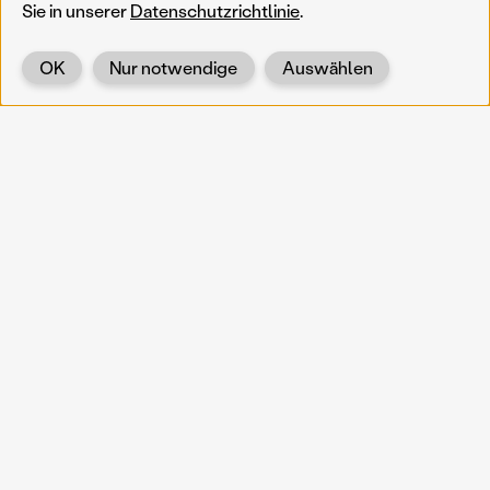
Sie in unserer
Datenschutzrichtlinie
.
OK
Nur notwendige
Auswählen
Zurück
KOERNOE
koernoe@noel.gv.at
Service & Institution
Landhausplatz 1
A-3109 St. Pölten
Info
Kontakt
UID: ATU 37165802
Newsletter
Barrierefreiheit
Datenschutz
Impressum