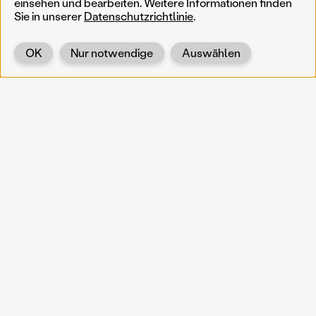
einsehen und bearbeiten. Weitere Informationen finden
Sie in unserer
Datenschutzrichtlinie
.
OK
Nur notwendige
Auswählen
Zurück
KOERNOE
koernoe@noel.gv.at
Service & Institution
Landhausplatz 1
A-3109 St. Pölten
Info
Kontakt
UID: ATU 37165802
Newsletter
Barrierefreiheit
Datenschutz
Impressum