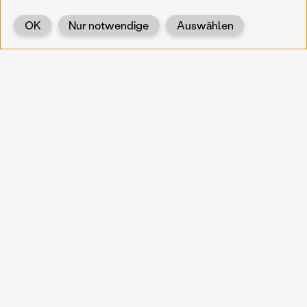
OK
Nur notwendige
Auswählen
Zurück
KOERNOE
koernoe@noel.gv.at
Service & Institution
Landhausplatz 1
A-3109 St. Pölten
Info
Kontakt
UID: ATU 37165802
Newsletter
Barrierefreiheit
Datenschutz
Impressum
Projekte
Vermittlung