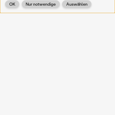
OK
Nur notwendige
Auswählen
Zurück
KOERNOE
koernoe@noel.gv.at
Service & Institution
Landhausplatz 1
A-3109 St. Pölten
Info
Kontakt
UID: ATU 37165802
Newsletter
Barrierefreiheit
Datenschutz
Impressum
Projekte
Vermittlung