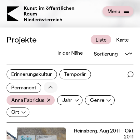
KOERNOE
Menü
Menü öffnen
Projekte
Liste
Karte
Sortierung
In der Nähe
1 von 676 Projekten
Erinnerungskultur
Temporär
Ergebnisse filtern
Such
Weniger
Filter zurücksetzen
Permanent
AkteurIn
Jahr
Genre
Anna Fabricius
Jahr
Genre
Ort
Ort
Reinsberg, Aug 2011 – Okt
2011