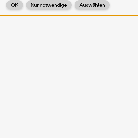
OK
Nur notwendige
Auswählen
Zurück
KOERNOE
koernoe@noel.gv.at
Service & Institution
Landhausplatz 1
A-3109 St. Pölten
Info
Kontakt
UID: ATU 37165802
Newsletter
Barrierefreiheit
Datenschutz
Impressum
Projekte
Vermittlung