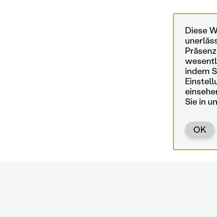
Diese W
unerläs
Präsenz
wesentl
indem Si
Einstell
einsehe
Sie in u
OK
Zurück