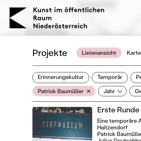
KOERNOE
Projekte
Listenansicht
Karte
Erinnerungskultur
Temporär
P
Ergebnisse filtern
AkteurIn
Jahr
Gen
Filter zurücksetzen
Patrick Baumüller
Jahr
G
Erste Runde
Eine temporäre A
Haitzendorf
Patrick Baumülle
Julius Deutschba