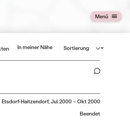
Menü
Menü öffnen
Sortierung
In meiner Nähe
kten
Suchbegriffe
Etsdorf-Haitzendorf, Jul 2000 – Okt 2000
Beendet