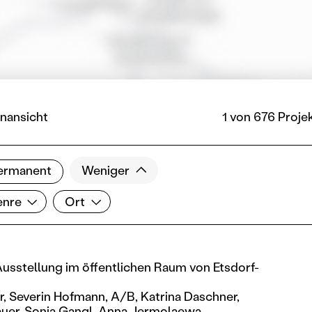
nansicht
1 von 676 Proje
ermanent
Weniger
re
Ort
enre
Ort
usstellung im öffentlichen Raum von Etsdorf-
r,
Severin Hofmann,
A/B,
Katrina Daschner,
uer,
Sonja Gangl,
Anna Jermolaewa,