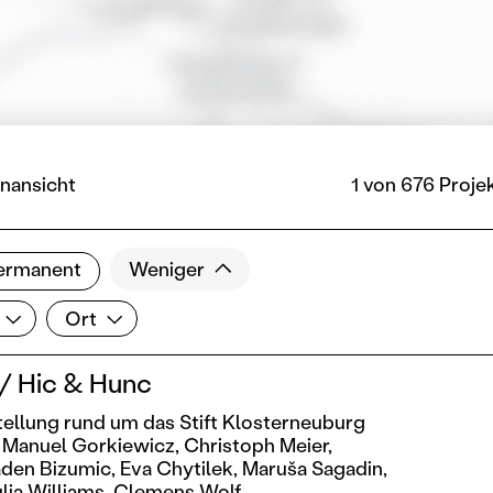
nansicht
1 von 676 Proje
ermanent
Weniger
Ort
Ort
 / Hic & Hunc
ellung rund um das Stift Klosterneuburg
Manuel Gorkiewicz,
Christoph Meier,
den Bizumic,
Eva Chytilek,
Maruša Sagadin,
lia Williams,
Clemens Wolf,