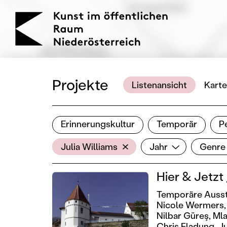
KOERNOE
Projekte
Listenansicht
Karte
Erinnerungskultur
Temporär
P
Ergebnisse filtern
AkteurIn
Jahr
Genre
Filter zurücksetzen
Julia Williams
Jahr
Genre
Hier & Jetzt
Temporäre Ausst
Nicole Wermers,
Nilbar Güreş,
Mla
Chris Fladung,
Ju