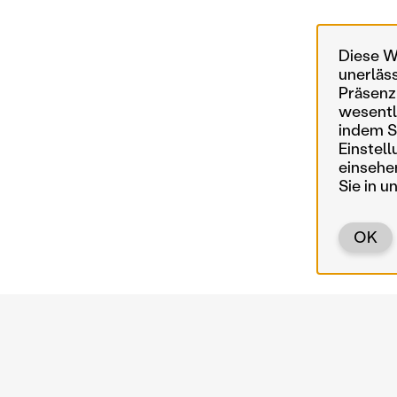
Diese W
unerläs
Präsenz
wesentl
indem Si
Einstell
einsehe
Sie in u
OK
Zurück