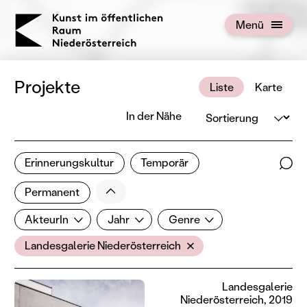
KOERNOE
Menü
Menü öffnen
Projekte
Liste
Karte
Sortierung
In der Nähe
2 von 676 Projekten
Erinnerungskultur
Temporär
Ergebnisse filtern
Such
Weniger
Filter zurücksetzen
Permanent
AkteurIn
Jahr
Genre
AkteurIn
Jahr
Genre
Ort
Landesgalerie Niederösterreich
Landesgalerie
Niederösterreich, 2019