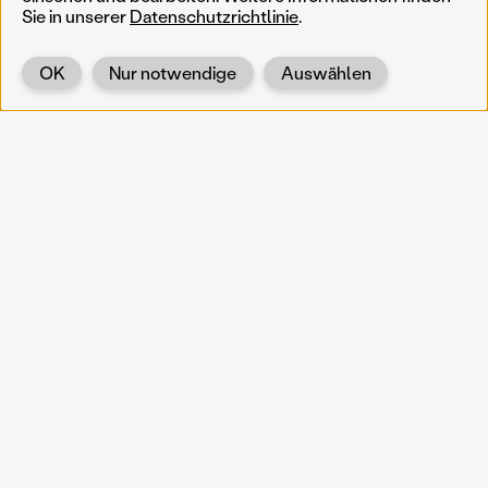
Sie in unserer
Datenschutzrichtlinie
.
OK
Nur notwendige
Auswählen
Zurück
KOERNOE
koernoe@noel.gv.at
Service & Institution
Landhausplatz 1
A-3109 St. Pölten
Info
Kontakt
UID: ATU 37165802
Newsletter
Barrierefreiheit
Datenschutz
Impressum