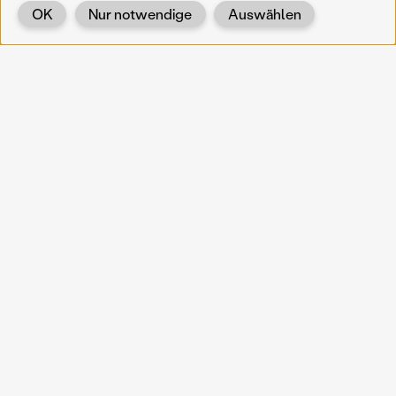
OK
Nur notwendige
Auswählen
Zurück
KOERNOE
koernoe@noel.gv.at
Service & Institution
Landhausplatz 1
A-3109 St. Pölten
Info
Kontakt
UID: ATU 37165802
Newsletter
Barrierefreiheit
Datenschutz
Impressum
Projekte
Vermittlung