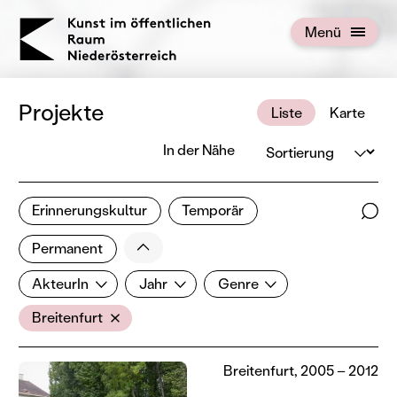
KOERNOE
Menü
Menü öffnen
Projekte
Liste
Karte
Sortierung
In der Nähe
1 von 676 Projekten
Erinnerungskultur
Temporär
Ergebnisse filtern
Such
Weniger
Filter zurücksetzen
Permanent
AkteurIn
Jahr
Genre
AkteurIn
Jahr
Genre
Ort
Breitenfurt
Breitenfurt, 2005 – 2012