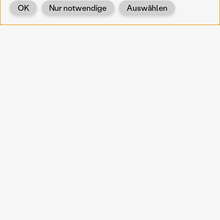
OK
Nur notwendige
Auswählen
Zurück
KOERNOE
koernoe@noel.gv.at
Service & Institution
Landhausplatz 1
A-3109 St. Pölten
Info
Kontakt
UID: ATU 37165802
Newsletter
Barrierefreiheit
Datenschutz
Impressum
Projekte
Vermittlung