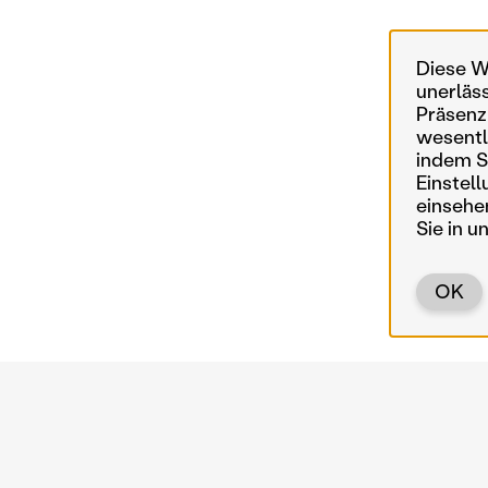
Diese W
unerläs
Präsenz
wesentl
indem Si
Einstell
einsehe
Sie in u
OK
Zurück