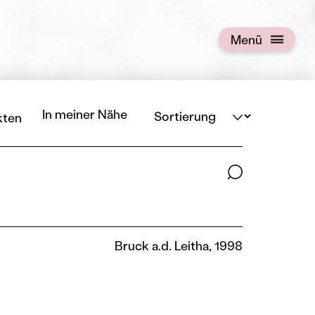
Menü
Menü öffnen
Sortierung
In meiner Nähe
kten
Suchbegriffe
Bruck a.d. Leitha, 1998