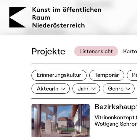
KOERNOE
Projekte
Listenansicht
Karte
Erinnerungskultur
Temporär
P
Ergebnisse filtern
AkteurIn
Jahr
Genre
Filter zurücksetzen
AkteurIn
Jahr
Genre
Bezirkshaup
Vitrinenkonzept 
Wolfgang Schro