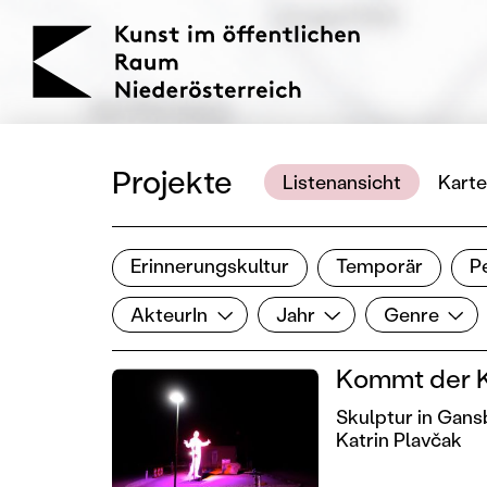
KOERNOE
Projekte
Listenansicht
Karte
Erinnerungskultur
Temporär
P
Ergebnisse filtern
AkteurIn
Jahr
Genre
Filter zurücksetzen
AkteurIn
Jahr
Genre
Kommt der K
Skulptur in Gan
Katrin Plavčak