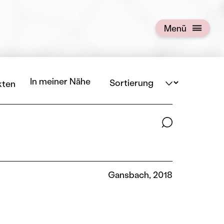
Menü
Menü öffnen
Sortierung
In meiner Nähe
kten
Suchbegriffe
Gansbach, 2018