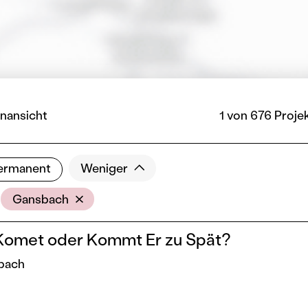
nansicht
1 von 676 Proje
ermanent
Weniger
Ort
Gansbach
omet oder Kommt Er zu Spät?
sbach