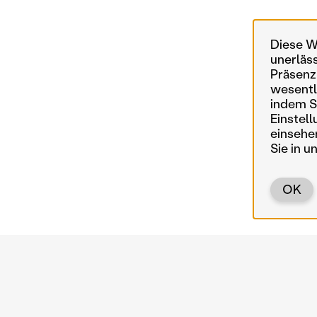
Diese W
unerläs
Präsenz
wesentl
indem Si
Einstell
einsehe
Sie in u
OK
Zurück