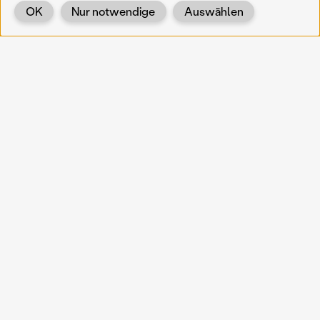
OK
Nur notwendige
Auswählen
Zurück
KOERNOE
koernoe@noel.gv.at
Service & Institution
Landhausplatz 1
A-3109 St. Pölten
Info
Kontakt
UID: ATU 37165802
Newsletter
Barrierefreiheit
Datenschutz
Impressum
Projekte
Vermittlung