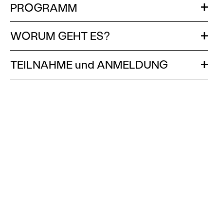
PROGRAMM
Öffn
WORUM GEHT ES?
Öffn
TEILNAHME und ANMELDUNG
Öffn