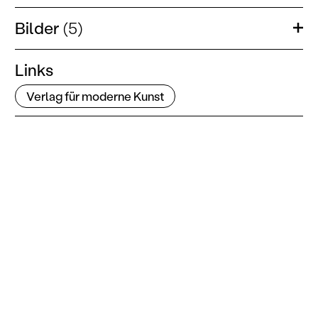
Bilder
(5)
Öffn
Links
Verlag für moderne Kunst