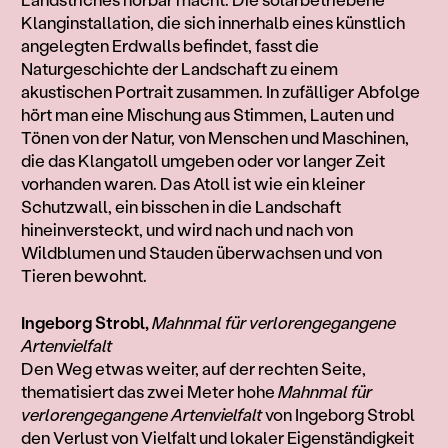
Klanginstallation, die sich innerhalb eines künstlich
angelegten Erdwalls befindet, fasst die
Naturgeschichte der Landschaft zu einem
akustischen Portrait zusammen. In zufälliger Abfolge
hört man eine Mischung aus Stimmen, Lauten und
Tönen von der Natur, von Menschen und Maschinen,
die das Klangatoll umgeben oder vor langer Zeit
vorhanden waren. Das Atoll ist wie ein kleiner
Schutzwall, ein bisschen in die Landschaft
hineinversteckt, und wird nach und nach von
Wildblumen und Stauden überwachsen und von
Tieren bewohnt.
Ingeborg Strobl,
Mahnmal für verlorengegangene
Artenvielfalt
Den Weg etwas weiter, auf der rechten Seite,
thematisiert das zwei Meter hohe
Mahnmal für
verlorengegangene Artenvielfalt
von Ingeborg Strobl
den Verlust von Vielfalt und lokaler Eigenständigkeit