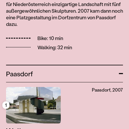
für Niederösterreich einzigartige Landschaft mit fünf
außergewöhnlichen Skulpturen. 2007 kam dann noch
eine Platzgestaltung im Dorfzentrum von Paasdorf
dazu.
Duration
Length:
2.7 km.
Bike:
10 min
Length
Bike
Walking:
32 min
Walking
Waypoints
Paasdorf
Ope
Paasdorf, 2007
1