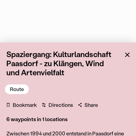
Ba
Spaziergang: Kulturlandschaft
Paasdorf - zu Klängen, Wind
und Artenvielfalt
Route
Bookmark
Directions
Share
6 waypoints in 1 locations
About this route
Zwischen 1994 und 2000 entstand in Paasdorf eine