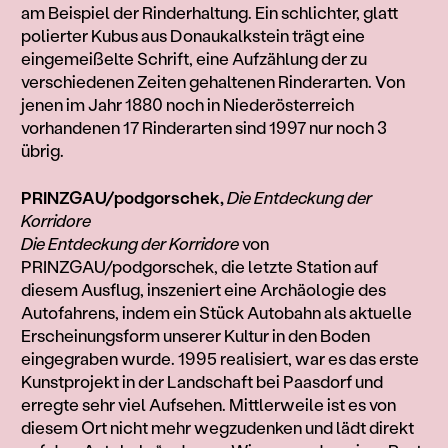
am Beispiel der Rinderhaltung. Ein schlichter, glatt
polierter Kubus aus Donaukalkstein trägt eine
eingemeißelte Schrift, eine Aufzählung der zu
verschiedenen Zeiten gehaltenen Rinderarten. Von
jenen im Jahr 1880 noch in Niederösterreich
vorhandenen 17 Rinderarten sind 1997 nur noch 3
übrig.
PRINZGAU/podgorschek,
Die Entdeckung der
Korridore
Die Entdeckung der Korridore
von
PRINZGAU/podgorschek, die letzte Station auf
diesem Ausflug, inszeniert eine Archäologie des
Autofahrens, indem ein Stück Autobahn als aktuelle
Erscheinungsform unserer Kultur in den Boden
eingegraben wurde. 1995 realisiert, war es das erste
Kunstprojekt in der Landschaft bei Paasdorf und
erregte sehr viel Aufsehen. Mittlerweile ist es von
diesem Ort nicht mehr wegzudenken und lädt direkt