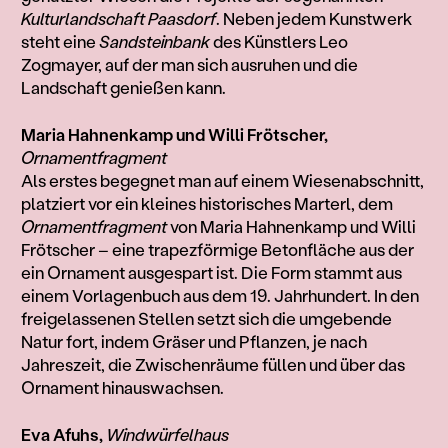
Kulturlandschaft Paasdorf
. Neben jedem Kunstwerk
steht eine
Sandsteinbank
des Künstlers Leo
Zogmayer, auf der man sich ausruhen und die
Landschaft genießen kann.
1
Maria Hahnenkamp und Willi Frötscher,
2
Ornamentfragment
3
4
Als erstes begegnet man auf einem Wiesenabschnitt,
platziert vor ein kleines historisches Marterl, dem
5
Ornamentfragment
von Maria Hahnenkamp und Willi
6
Frötscher – eine trapezförmige Betonfläche aus der
ein Ornament ausgespart ist. Die Form stammt aus
einem Vorlagenbuch aus dem 19. Jahrhundert. In den
freigelassenen Stellen setzt sich die umgebende
Natur fort, indem Gräser und Pflanzen, je nach
Jahreszeit, die Zwischenräume füllen und über das
Ornament hinauswachsen.
Eva Afuhs,
Windwürfelhaus