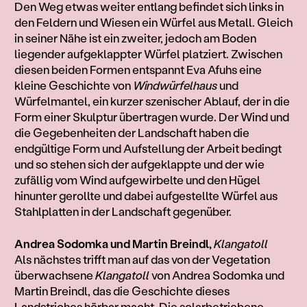
Den Weg etwas weiter entlang befindet sich links in
den Feldern und Wiesen ein Würfel aus Metall. Gleich
in seiner Nähe ist ein zweiter, jedoch am Boden
liegender aufgeklappter Würfel platziert. Zwischen
diesen beiden Formen entspannt Eva Afuhs eine
kleine Geschichte von
Windwürfelhaus
und
Würfelmantel, ein kurzer szenischer Ablauf, der in die
Form einer Skulptur übertragen wurde. Der Wind und
die Gegebenheiten der Landschaft haben die
endgültige Form und Aufstellung der Arbeit bedingt
und so stehen sich der aufgeklappte und der wie
zufällig vom Wind aufgewirbelte und den Hügel
hinunter gerollte und dabei aufgestellte Würfel aus
Stahlplatten in der Landschaft gegenüber.
Andrea Sodomka und Martin Breindl,
Klangatoll
Als nächstes trifft man auf das von der Vegetation
überwachsene
Klangatoll
von Andrea Sodomka und
Martin Breindl, das die Geschichte dieses
Landstriches hörbar macht. Die solarbetriebene