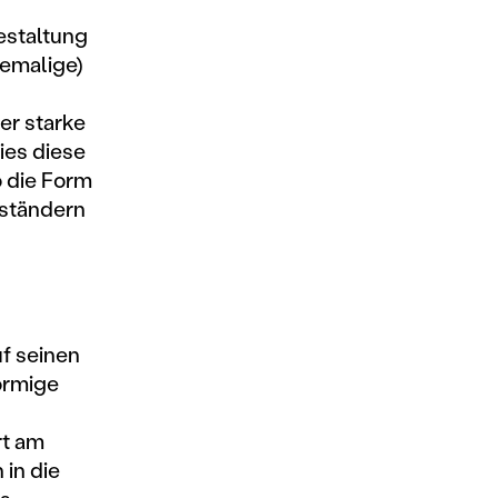
estaltung
hemalige)
er starke
ies diese
o die Form
ständern
uf seinen
örmige
rt am
 in die