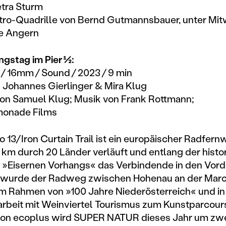
etra Sturm
tro-Quadrille von Bernd Gutmannsbauer, unter Mit
e Angern
gstag im Pier ½:
f / 16mm / Sound / 2023 / 9 min
n Johannes Gierlinger & Mira Klug
on Samuel Klug; Musik von Frank Rottmann;
emonade Films
o 13/Iron Curtain Trail ist ein europäischer Radfern
 km durch 20 Länder verläuft und entlang der histo
 »Eisernen Vorhangs« das Verbindende in den Vor
22 wurde der Radweg zwischen Hohenau an der Mar
m Rahmen von »100 Jahre Niederösterreich« und in
beit mit Weinviertel Tourismus zum Kunstparcour
von ecoplus wird SUPER NATUR dieses Jahr um zw