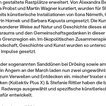
h gestaltete Rastplätze erweitert. Von Alexandra Be
a Probst und Martin Wagner kuratiert, wurden für 
ts künstlerische Installationen von Ilona Németh, 
rin Hornek und Barbara Kapusta umgesetzt. Die K
sonderer Weise auf Natur und Geschichte dieses ei
sraums und den Gemeinschaftsgedanken in dieser
n Grenzregion ein. Im ökopolitischen Zusammenspi
ndschaft, Geschichte und Kunst wurden so untersc
 Impulse gesetzt.
e der sogenannten Sanddünen bei Drösing sowie am
 in Angern an der March laden nun zwei ungewöhnl
zum Verweilen und Entdecken ein. mischer‘traxler
en (Kollektiv Plus X) & Stefanie Rittler haben die 
s Radwegs ausgewählt und spezifische künstleris
für entwickelt.