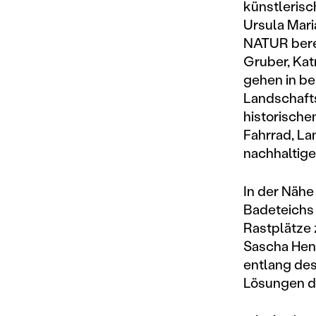
künstlerisc
Ursula Mari
NATUR berei
Gruber, Kat
gehen in be
Landschaft
historische
Fahrrad, La
nachhaltige
In der Näh
Badeteichs
Rastplätze 
Sascha Henk
entlang de
Lösungen da