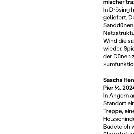
mischer’tra
In Drösing 
geliefert. 
Sanddünenla
Netzstruktu
Wind die sa
wieder. Spi
der Dünen 
»umfunktion
Sascha Henk
Pier ½, 202
In Angern a
Standort ei
Treppe, ein
Holzschinde
Badeteich w