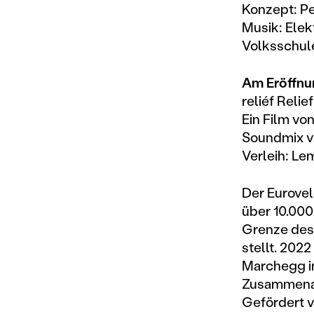
Konzept: P
Musik: Elek
Volksschul
Am Eröffnun
reliéf Relie
Ein Film vo
Soundmix v
Verleih: L
Der Eurovel
über 10.000
Grenze des
stellt. 20
Marchegg i
Zusammenar
Gefördert 