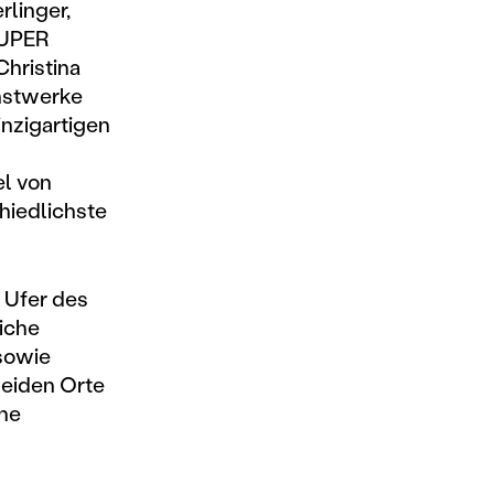
rlinger,
SUPER
Christina
unstwerke
nzigartigen
el von
hiedlichste
 Ufer des
iche
 sowie
beiden Orte
che