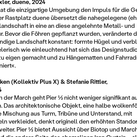
xler, duene, 2024
hat die einzigartige Umgebung den Impuls für die G
Der Rastplatz duene übersetzt die nahegelegene (e
ndschaft in eine an diese angelehnte Metall- und
r. Bevor die Föhren gepflanzt wurden, veränderte d
ndige Landschaft konstant: formte Hügel und verbl
elerisch wie einleuchtend hat sich das Designstudi
zu eigen gemacht und zu Hängematten und Fahrrad
iert«.
en (Kollektiv Plus X) & Stefanie Rittler,
4
n der March geht Pier ½ nicht weniger signifikant a
n. Das architektonische Objekt, eine halbe wolkenf
e Mischung aus Turm, Tribüne und Unterstand, mit
ln verkleidet, denkt originell den erhöhten Stando
eiter. Pier ½ bietet Aussicht über Biotop und March