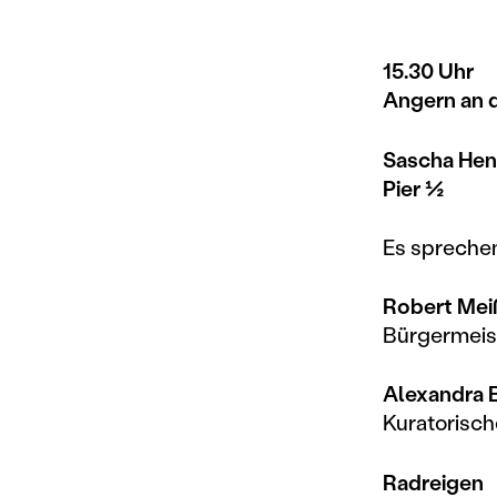
15.30 Uhr
Angern an 
Sascha Henk
Pier ½
Es spreche
Robert Mei
Bürgermeis
Alexandra B
Kuratorisc
Radreigen