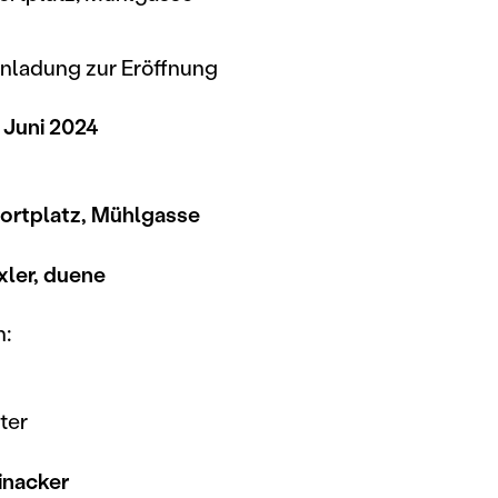
inladung zur Eröffnung
 Juni 2024
portplatz, Mühlgasse
xler, duene
n:
ter
inacker