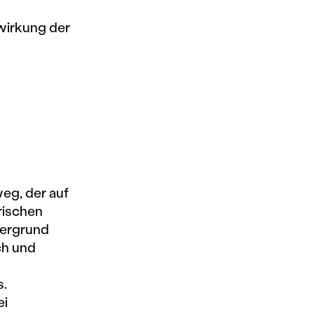
wirkung der
weg, der auf
rischen
dergrund
ch und
s.
ei