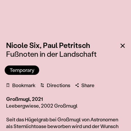
:
Ba
Nicole Six,
Paul Petritsch
Fußnoten in der Landschaft
Temporary
Bookmark
Directions
Share
Großmugl, 2021
Leebergwiese, 2002 Großmugl
Information
Seit das Hügelgrab bei Großmugl von Astronomen
als Sternlichtoase beworben wird und der Wunsch