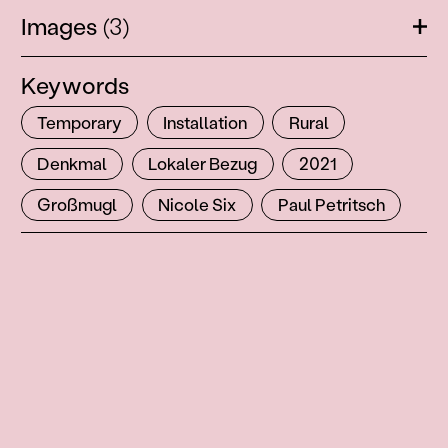
Images
(3)
Ope
Keywords
Temporary
Installation
Rural
Denkmal
Lokaler Bezug
2021
Großmugl
Nicole Six
Paul Petritsch