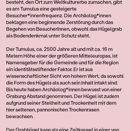
besteht, den Ort zum Weltkulturerbe zumachen, gibt
es am Tumulus eine gesteigerte
Besucher*innenfrequenz. Die Archäolog*innen
beklagen eine beginnende Zerstörung durch das
Begehen von BesucherInnen, obwohl das Hügelgrab
als Bodendenkmal unter Schutz steht.
Der Tumulus, ca. 2500 Jahre alt und mit ca. 16 m
Metern Höhe einer der größeren Mitteleuropas, ist
Namensgeber für die Gemeinde und für die Region
ein identitätsstiftender Faktor. Er ist aus
wissenschaftlicher Sicht von hohem Wert, da sowohl
die Form des Hügels als auch sein Inhalt intakt sind:
Bis heute haben Archäolog*innen bewusst von einer
Grabung Abstand genommen. Der Hügel ist zudem
aufgrund seiner Steilheit und Trockenheit mit dem
hier seltenen, pannonischen Trockenrasen
bewachsen.
Der Grabhügel kann als eine Zeitkapsel in einer von