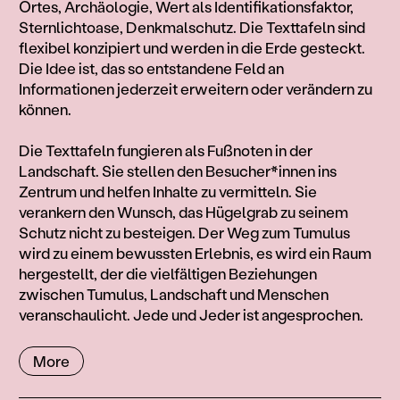
Ortes, Archäologie, Wert als Identifikationsfaktor,
Sternlichtoase, Denkmalschutz. Die Texttafeln sind
flexibel konzipiert und werden in die Erde gesteckt.
Die Idee ist, das so entstandene Feld an
Informationen jederzeit erweitern oder verändern zu
können.
Die Texttafeln fungieren als Fußnoten in der
Landschaft. Sie stellen den Besucher*innen ins
Zentrum und helfen Inhalte zu vermitteln. Sie
verankern den Wunsch, das Hügelgrab zu seinem
Schutz nicht zu besteigen. Der Weg zum Tumulus
wird zu einem bewussten Erlebnis, es wird ein Raum
hergestellt, der die vielfältigen Beziehungen
zwischen Tumulus, Landschaft und Menschen
veranschaulicht. Jede und Jeder ist angesprochen.
More