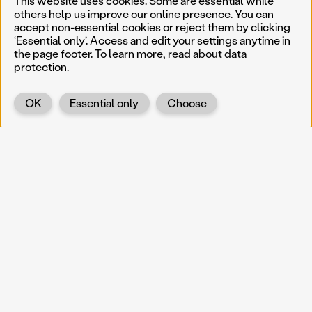
This website uses cookies. Some are essential while
others help us improve our online presence. You can
accept non-essential cookies or reject them by clicking
‘Essential only’. Access and edit your settings anytime in
the page footer. To learn more, read about
data
protection
.
OK
Essential only
Choose
Back
KOERNOE
koernoe@noel.gv.at
Service & Institution
Landhausplatz 1
A-3109 St. Pölten
Info
Kontakt
UID: ATU 37165802
Newsletter