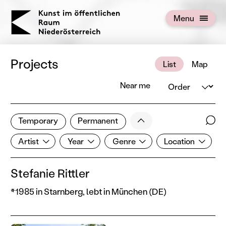
KOERNOE
Menu
Open menu
Projects
List
Map
Order
Near me
2 of 672 projects
Less
Temporary
Permanent
Filter results
Sear
Artist
Year
Genre
Location
Show all categories
Artist
Year
Genre
Location
Stefanie Rittler
*1985 in Starnberg, lebt in München (DE)